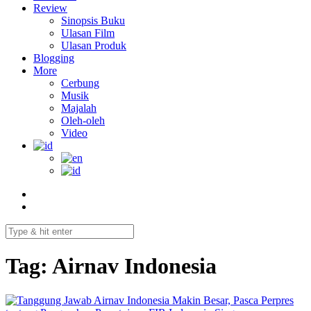
Review
Sinopsis Buku
Ulasan Film
Ulasan Produk
Blogging
More
Cerbung
Musik
Majalah
Oleh-oleh
Video
Tag:
Airnav Indonesia