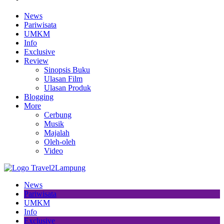
News
Pariwisata
UMKM
Info
Exclusive
Review
Sinopsis Buku
Ulasan Film
Ulasan Produk
Blogging
More
Cerbung
Musik
Majalah
Oleh-oleh
Video
News
Pariwisata
UMKM
Info
Exclusive