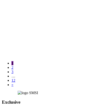
1
2
3
…
12
»
Exclusive