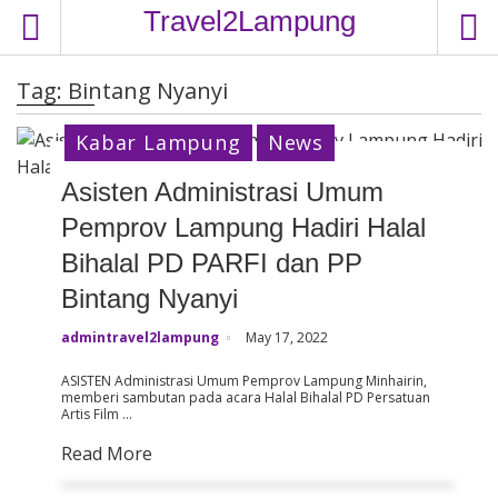
S
Travel2Lampung
k
i
Tag:
Bintang Nyanyi
p
t
Kabar Lampung
News
o
c
Asisten Administrasi Umum
o
Pemprov Lampung Hadiri Halal
n
t
Bihalal PD PARFI dan PP
e
Bintang Nyanyi
n
t
admintravel2lampung
May 17, 2022
ASISTEN Administrasi Umum Pemprov Lampung Minhairin,
memberi sambutan pada acara Halal Bihalal PD Persatuan
Artis Film …
Read More