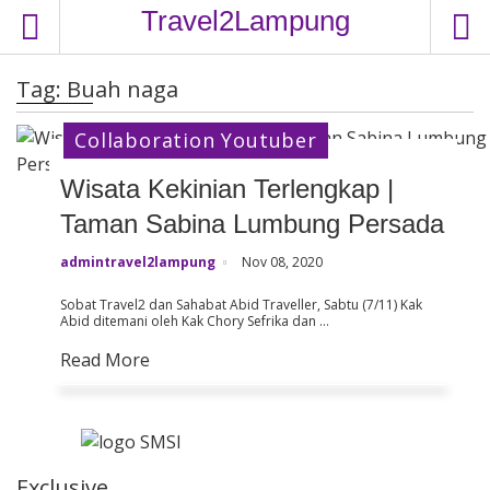
S
Travel2Lampung
k
i
Tag:
Buah naga
p
t
Collaboration Youtuber
o
c
Wisata Kekinian Terlengkap |
o
Taman Sabina Lumbung Persada
n
t
admintravel2lampung
Nov 08, 2020
e
n
Sobat Travel2 dan Sahabat Abid Traveller, Sabtu (7/11) Kak
Abid ditemani oleh Kak Chory Sefrika dan …
t
Read More
Exclusive