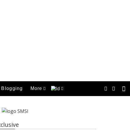
Blogging
More
clusive