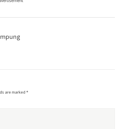
dvertisement
lampung
lds are marked
*