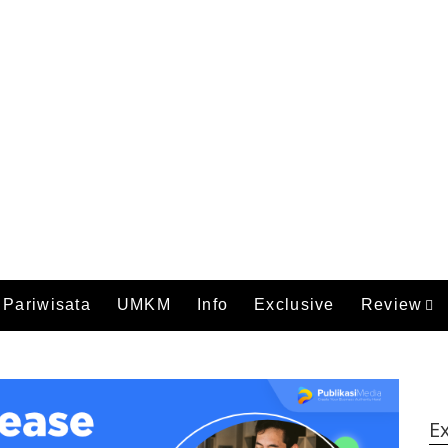
Pariwisata
UMKM
Info
Exclusive
Review
Ex