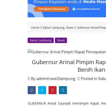
o
n
t
e
n
,
Home
Kabar Lampung
News
Gubernur Arinal Pimp
t
Kabar Lampung
News
Gubernur Arinal Pimpin Ra
Benih Ikan
By
admintravel2lampung
Posted in
Kab
GUBERNUR Arinal Djunaidi memimpin Rapat Per