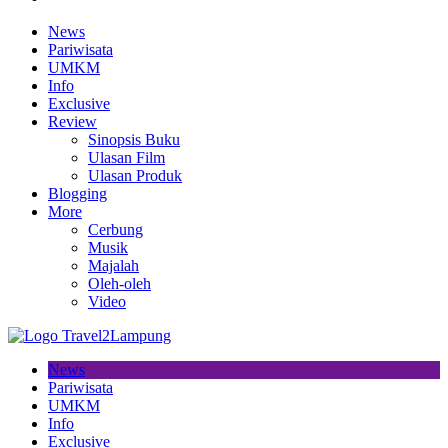
News
Pariwisata
UMKM
Info
Exclusive
Review
Sinopsis Buku
Ulasan Film
Ulasan Produk
Blogging
More
Cerbung
Musik
Majalah
Oleh-oleh
Video
News
Pariwisata
UMKM
Info
Exclusive