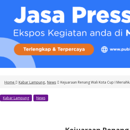
o
n
t
e
n
t
,
Home
Kabar Lampung
News
Kejuaraan Renang Wali Kota Cup I Meria
Kabar Lampung
News
Kejuaraan Renang 