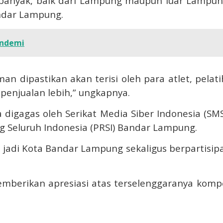
 banyak, baik dari Lampung maupun luar Lampun
ndar Lampung.
andemi
n dipastikan akan terisi oleh para atlet, pelatih
enjualan lebih,” ungkapnya.
a digagas oleh Serikat Media Siber Indonesia (SM
Seluruh Indonesia (PRSI) Bandar Lampung.
i jadi Kota Bandar Lampung sekaligus berpartisi
erikan apresiasi atas terselenggaranya kompet