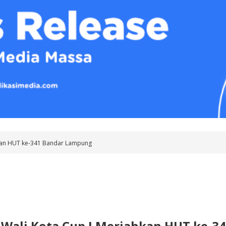
hkan HUT ke-341 Bandar Lampung
Wali Kota Cup I Meriahkan HUT ke-3