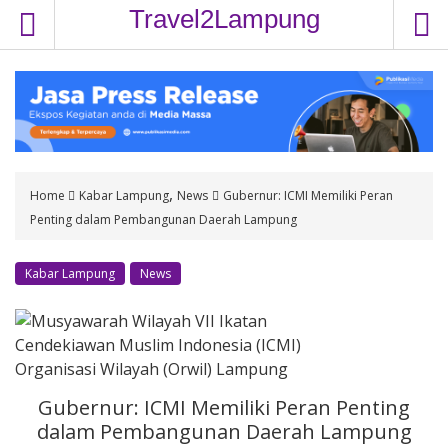
S
Travel2Lampung
k
i
p
t
o
c
o
,
Home
Kabar Lampung
News
Gubernur: ICMI Memiliki Peran
n
Penting dalam Pembangunan Daerah Lampung
t
e
n
Kabar Lampung
News
t
Gubernur: ICMI Memiliki Peran Penting
dalam Pembangunan Daerah Lampung