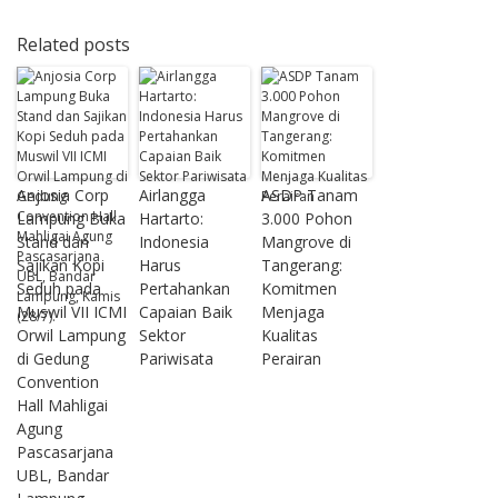
Related posts
Anjosia Corp
Airlangga
ASDP Tanam
Lampung Buka
Hartarto:
3.000 Pohon
Stand dan
Indonesia
Mangrove di
Sajikan Kopi
Harus
Tangerang:
Seduh pada
Pertahankan
Komitmen
Muswil VII ICMI
Capaian Baik
Menjaga
Orwil Lampung
Sektor
Kualitas
di Gedung
Pariwisata
Perairan
Convention
Hall Mahligai
Agung
Pascasarjana
UBL, Bandar