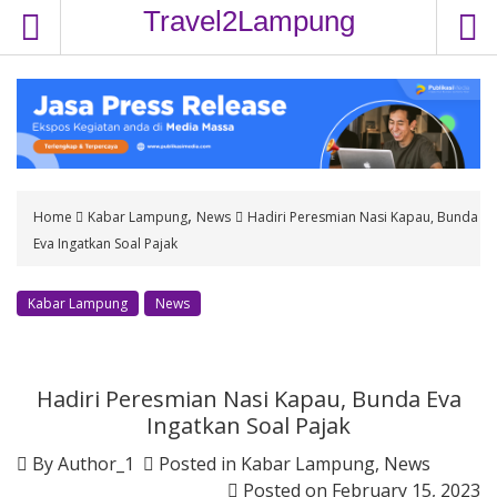
S
Travel2Lampung
k
i
p
t
o
c
o
,
Home
Kabar Lampung
News
Hadiri Peresmian Nasi Kapau, Bunda
n
Eva Ingatkan Soal Pajak
t
e
n
Kabar Lampung
News
t
Hadiri Peresmian Nasi Kapau, Bunda Eva
Ingatkan Soal Pajak
By
Author_1
Posted in
Kabar Lampung
,
News
Posted on
February 15, 2023