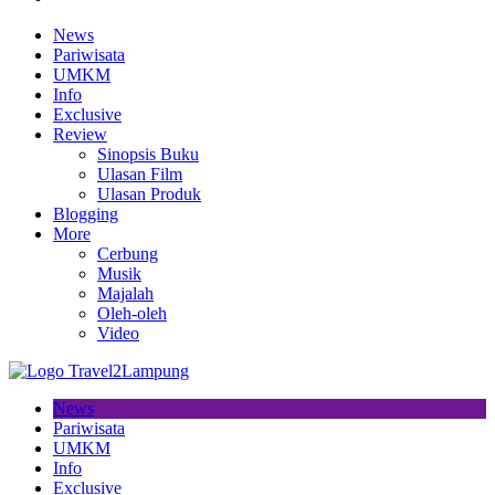
News
Pariwisata
UMKM
Info
Exclusive
Review
Sinopsis Buku
Ulasan Film
Ulasan Produk
Blogging
More
Cerbung
Musik
Majalah
Oleh-oleh
Video
News
Pariwisata
UMKM
Info
Exclusive