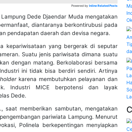
Ma
Powered by
Inline Related Posts
In
I Lampung Dede Djaendar Muda mengatakan
Ok
bermanfaat, diantaranya berkontirubusi pada
tan pendapatan daerah dan devisa negara.
Ti
sa kepariwisataan yang bergerak di seputar
da
pameran. Suatu jenis pariwisata dimana suatu
akan dengan matang. Berkolaborasi bersama
Industri ini tidak bisa berdiri sendiri. Artinya
holder
karena membutuhkan pelayanan dan
Ha
k. Industri MICE berpotensi dan layak
So
elas Dede.
L
M.Si., saat memberikan sambutan, mengatakan
pengembangan pariwiata Lampung. Menurut
vokasi, Polinela berkepentingan menyiapkan