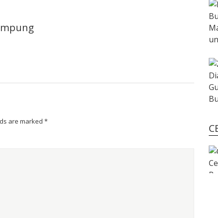
lampung
lds are marked
*
C