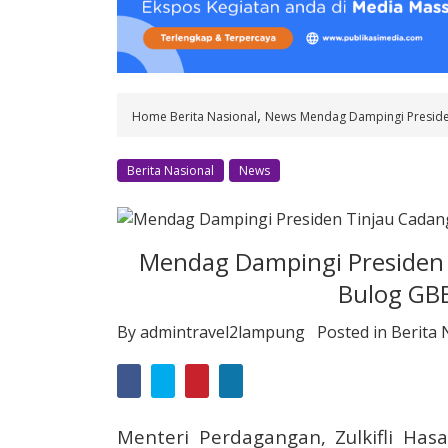
o
n
t
e
n
,
Home
Berita Nasional
News
Mendag Dampingi Preside
t
Berita Nasional
News
Mendag Dampingi Presiden 
Bulog GB
By
admintravel2lampung
Posted in
Berita 
Menteri Perdagangan, Zulkifli Ha