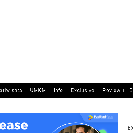
ariwisata
UMKM
Info
Exclusive
Review
B
Ex