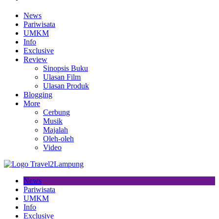
News
Pariwisata
UMKM
Info
Exclusive
Review
Sinopsis Buku
Ulasan Film
Ulasan Produk
Blogging
More
Cerbung
Musik
Majalah
Oleh-oleh
Video
News
Pariwisata
UMKM
Info
Exclusive