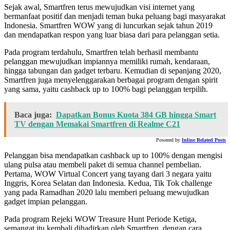
Sejak awal, Smartfren terus mewujudkan visi internet yang
bermanfaat positif dan menjadi teman buka peluang bagi masyarakat
Indonesia. Smartfren WOW yang di luncurkan sejak tahun 2019
dan mendapatkan respon yang luar biasa dari para pelanggan setia.
Pada program terdahulu, Smartfren telah berhasil membantu
pelanggan mewujudkan impiannya memiliki rumah, kendaraan,
hingga tabungan dan gadget terbaru. Kemudian di sepanjang 2020,
Smartfren juga menyelenggarakan berbagai program dengan spirit
yang sama, yaitu cashback up to 100% bagi pelanggan terpilih.
Baca juga:
Dapatkan Bonus Kuota 384 GB hingga Smart
TV dengan Memakai Smartfren di Realme C21
Powered by
Inline Related Posts
Pelanggan bisa mendapatkan cashback up to 100% dengan mengisi
ulang pulsa atau membeli paket di semua channel pembelian.
Pertama, WOW Virtual Concert yang tayang dari 3 negara yaitu
Inggris, Korea Selatan dan Indonesia. Kedua, Tik Tok challenge
yang pada Ramadhan 2020 lalu memberi peluang mewujudkan
gadget impian pelanggan.
Pada program Rejeki WOW Treasure Hunt Periode Ketiga,
semangat itu kembali dihadirkan oleh Smartfren, dengan cara