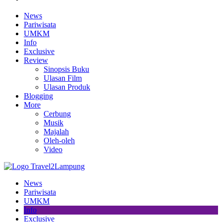
News
Pariwisata
UMKM
Info
Exclusive
Review
Sinopsis Buku
Ulasan Film
Ulasan Produk
Blogging
More
Cerbung
Musik
Majalah
Oleh-oleh
Video
News
Pariwisata
UMKM
Info
Exclusive