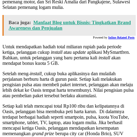
pemenang motor, dan Sri Reski Amalia dari Pangkajene, Sulawesi
Selatan pemenang logam mulia.
Baca juga:
Manfaat Blog untuk Bisnis: Tingkatkan Brand
Awareness dan Penjualan
Powered by
Inline Related Posts
Untuk mendapatkan hadiah total miliaran rupiah pada periode
ketiga, pelanggan cukup
install
atau
update
aplikasi MySmartfren.
Bahkan, untuk pelanggan yang baru pertama kali
install
akan
mendapat bonus kuota 5 GB.
Setelah meng-
install,
cukup buka aplikasinya dan mulailah
perjalanan berburu harta di gurun pasir. Setiap kali melakukan
pengisian pulsa atau membeli paket internet, pelanggan akan melaju
lebih dekat ke Oasis tempat harta tersembunyi. Nilai pengisian pulsa
atau pembelian paket tersebut berlaku akumulasi.
Setiap kali telah mencapai total Rp100 ribu dan kelipatannya di
Oasis, pelanggan bisa membuka peti harta karun. Di dalamnya
terdapat berbagai hadiah seperti smartpoin, pulsa, kuota YouTube,
smartphone, tablet, TV, laptop, atau logam mulia. Jika berhasil
mencapai ketiga Oasis, pelanggan mendapatkan kesempatan
memenangkan
grand prize
berupa city car (Honda Brio), SUV