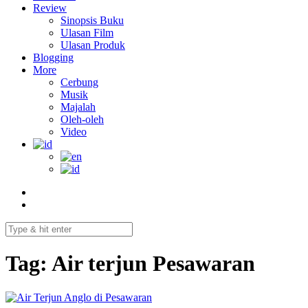
Review
Sinopsis Buku
Ulasan Film
Ulasan Produk
Blogging
More
Cerbung
Musik
Majalah
Oleh-oleh
Video
Tag:
Air terjun Pesawaran