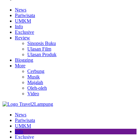
News
Pariwisata
UMKM
Info
Exclusive
Review
Sinopsis Buku
Ulasan Film
Ulasan Produk
Blogging
More
Cerbung
Musik
Majalah
Oleh-oleh
Video
News
Pariwisata
UMKM
Info
Exclusive