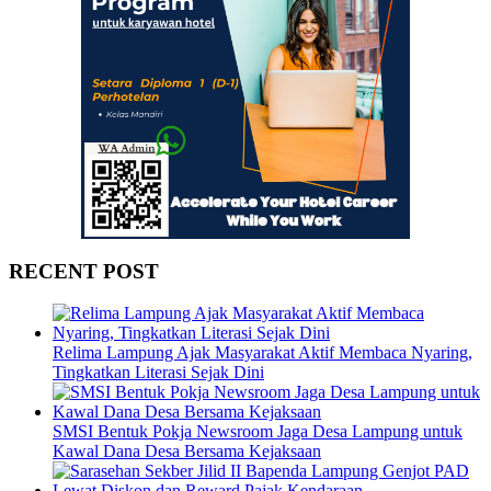
RECENT POST
Relima Lampung Ajak Masyarakat Aktif Membaca Nyaring,
Tingkatkan Literasi Sejak Dini
SMSI Bentuk Pokja Newsroom Jaga Desa Lampung untuk
Kawal Dana Desa Bersama Kejaksaan