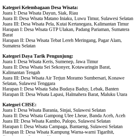
Kategori Kelembagaan Desa Wisata:
Juara I: Desa Wisata Dayun, Siak, Riau
Juara II: Desa Wisata Matano Iniaku, Luwu Timur, Sulawesi Selatan
Juara III: Desa Wisata Pela, Kutai Kertanegara, Kalimantan Timur
Harapan I: Desa Wisata GTP Ulakan, Padang Pariaman, Sumatera
Barat
Harapan II: Desa Wisata Tebat Lereh Meringang, Pagar Alam,
Sumatera Selatan
Kategori Daya Tarik Pengunjung:
Juara I: Desa Wisata Keris, Sumenep, Jawa Timur
Juara II: Desa Wisata Sei Sekonyer, Kotawaringin Barat,
Kalimantan Tengah
Juara III: Desa Wisata Air Terjun Moramo Sumbersari, Konawe
Selatan, Sulawesi Tenggara
Harapan I: Desa Wisata Saba Budaya Baduy, Lebak, Banten
Harapan II: Desa Wisata Lapasi, Halmahera Barat, Maluku Utara
Kategori CHSE:
Juara I: Desa Wisata Barania, Sinjai, Sulawesi Selatan
Juara II: Desa Wisata Gampong Ulee Lheue, Banda Aceh, Aceh
Juara III: Desa Wisata Kambo, Palopo, Sulawesi Selatan
Harapan I: Desa Wisata Campaga, Bantaeng, Sulawesi Selatan
Harapan II: Desa Wisata Kampung Warna-warni Tigarihit,