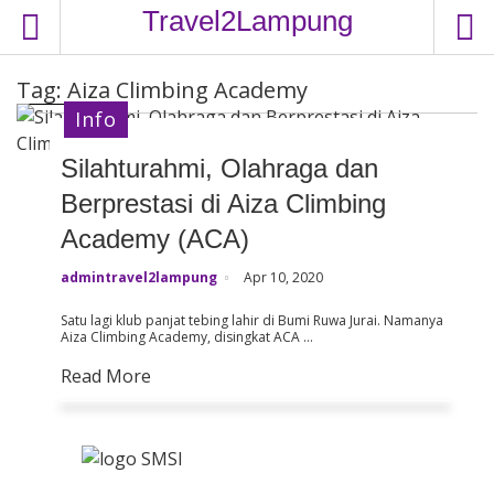
S
Travel2Lampung
k
i
Tag:
Aiza Climbing Academy
p
t
Info
o
Silahturahmi, Olahraga dan
c
o
Berprestasi di Aiza Climbing
n
Academy (ACA)
t
e
admintravel2lampung
Apr 10, 2020
n
Satu lagi klub panjat tebing lahir di Bumi Ruwa Jurai. Namanya
t
Aiza Climbing Academy, disingkat ACA …
Read More