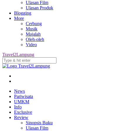
Ulasan Film
Ulasan Produk
Blogging
More
Cerbung
Musik
Majalah
Oleh-oleh
Video
Travel2Lampung
News
Pariwisata
UMKM
Info
Exclusive
Review
Sinopsis Buku
Ulasan Film