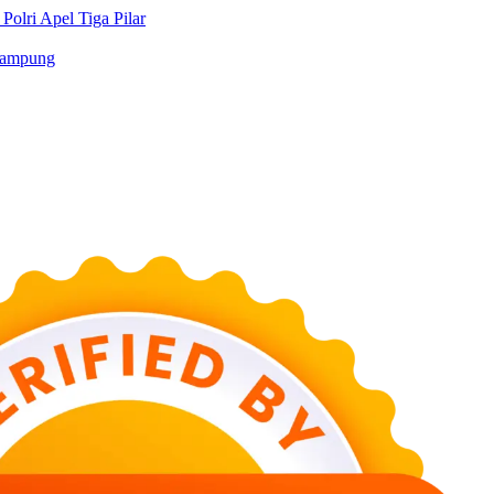
lri Apel Tiga Pilar
Lampung