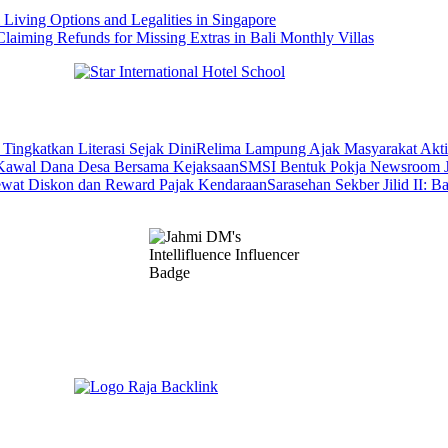
l Living Options and Legalities in Singapore
Claiming Refunds for Missing Extras in Bali Monthly Villas
Relima Lampung Ajak Masyarakat Aktif
SMSI Bentuk Pokja Newsroom J
Sarasehan Sekber Jilid II