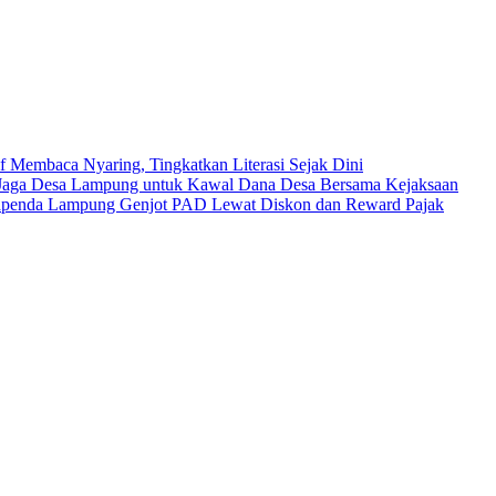
 Membaca Nyaring, Tingkatkan Literasi Sejak Dini
aga Desa Lampung untuk Kawal Dana Desa Bersama Kejaksaan
: Bapenda Lampung Genjot PAD Lewat Diskon dan Reward Pajak