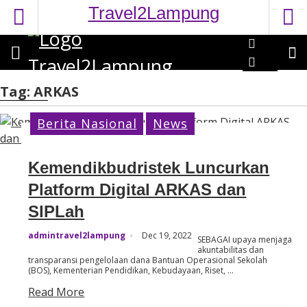
S
Travel2Lampung
k
i
p
t
o
Tag:
ARKAS
c
o
Berita Nasional
News
n
t
Kemendikbudristek Luncurkan
e
Platform Digital ARKAS dan
n
t
SIPLah
admintravel2lampung
Dec 19, 2022
SEBAGAI upaya menjaga
akuntabilitas dan
transparansi pengelolaan dana Bantuan Operasional Sekolah
(BOS), Kementerian Pendidikan, Kebudayaan, Riset, …
Read More