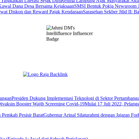
Relima Lampung Ajak Masyarakat Aktif
SMSI Bentuk Pokja Newsroom J
Sarasehan Sekber Jilid II
Presiden Dukung Implementasi Teknologi di Sektor Pertambang
Mulai 17 Juli 2022, Pelan
Gubernur Arinal Silaturahmi dengan Jajaran Fo
ka (Episode 1: Awal dari Sebuah Perjalanan)