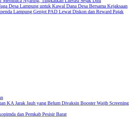
 Membaca Nyaring, Tingkatkan Literasi Sejak Dini
aga Desa Lampung untuk Kawal Dana Desa Bersama Kejaksaan
: Bapenda Lampung Genjot PAD Lewat Diskon dan Reward Pajak
an
ggan KA Jarak Jauh yang Belum Divaksin Booster Wajib Screening
rkopimda dan Pemkab Pesisir Barat