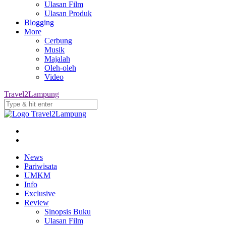
Ulasan Film
Ulasan Produk
Blogging
More
Cerbung
Musik
Majalah
Oleh-oleh
Video
Travel2Lampung
News
Pariwisata
UMKM
Info
Exclusive
Review
Sinopsis Buku
Ulasan Film