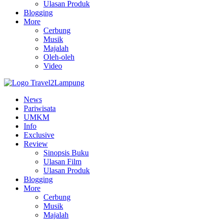
Ulasan Produk
Blogging
More
Cerbung
Musik
Majalah
Oleh-oleh
Video
News
Pariwisata
UMKM
Info
Exclusive
Review
Sinopsis Buku
Ulasan Film
Ulasan Produk
Blogging
More
Cerbung
Musik
Majalah