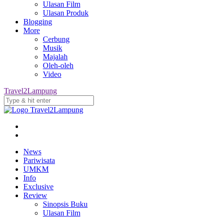
Ulasan Film
Ulasan Produk
Blogging
More
Cerbung
Musik
Majalah
Oleh-oleh
Video
Travel2Lampung
News
Pariwisata
UMKM
Info
Exclusive
Review
Sinopsis Buku
Ulasan Film