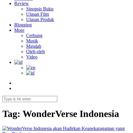
Review
Sinopsis Buku
Ulasan Film
Ulasan Produk
Blogging
More
Cerbung
Musik
Majalah
Oleh-oleh
Video
Tag:
WonderVerse Indonesia