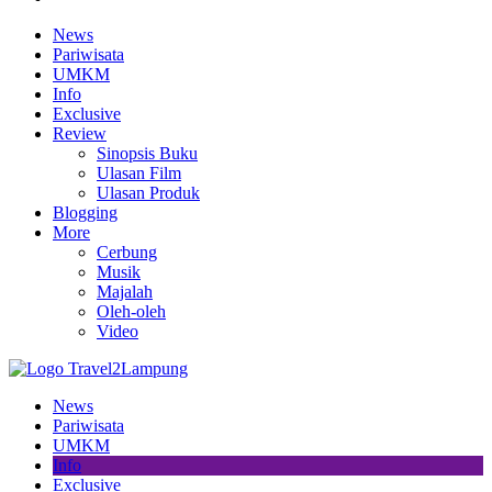
News
Pariwisata
UMKM
Info
Exclusive
Review
Sinopsis Buku
Ulasan Film
Ulasan Produk
Blogging
More
Cerbung
Musik
Majalah
Oleh-oleh
Video
News
Pariwisata
UMKM
Info
Exclusive