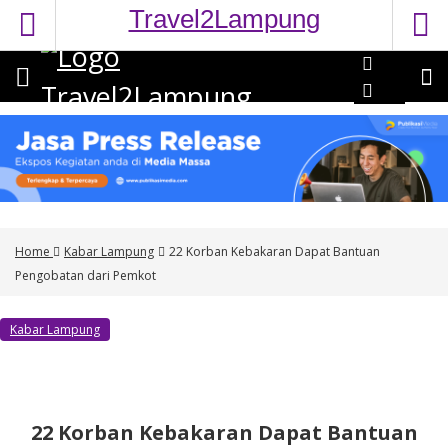
S
Travel2Lampung
k
i
p
t
o
c
o
n
t
e
Home
Kabar Lampung
22 Korban Kebakaran Dapat Bantuan
n
Pengobatan dari Pemkot
t
Kabar Lampung
22 Korban Kebakaran Dapat Bantuan