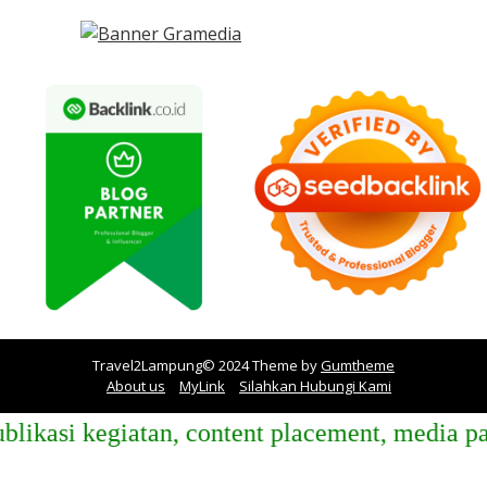
Travel2Lampung© 2024 Theme by
Gumtheme
About us
MyLink
Silahkan Hubungi Kami
asi kegiatan, content placement, media partn