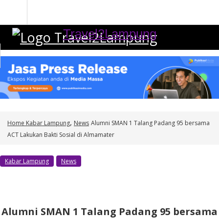
S
k
i
Travel2Lampung
p
t
o
c
o
n
t
,
e
Home
Kabar Lampung
News
Alumni SMAN 1 Talang Padang 95 bersama
n
ACT Lakukan Bakti Sosial di Almamater
t
Kabar Lampung
News
Alumni SMAN 1 Talang Padang 95 bersama