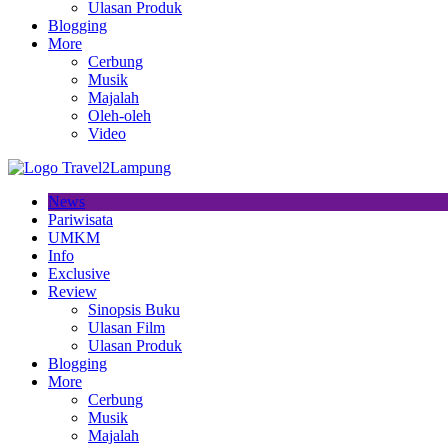
Ulasan Produk
Blogging
More
Cerbung
Musik
Majalah
Oleh-oleh
Video
News
Pariwisata
UMKM
Info
Exclusive
Review
Sinopsis Buku
Ulasan Film
Ulasan Produk
Blogging
More
Cerbung
Musik
Majalah