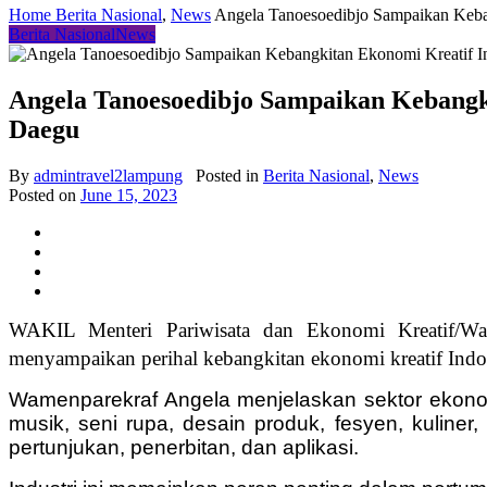
Home
Berita Nasional
,
News
Angela Tanoesoedibjo Sampaikan Keban
Berita Nasional
News
Angela Tanoesoedibjo Sampaikan Kebangki
Daegu
By
admintravel2lampung
Posted in
Berita Nasional
,
News
Posted on
June 15, 2023
WAKIL Menteri Pariwisata dan Ekonomi Kreatif/Wak
menyampaikan perihal kebangkitan ekonomi kreatif Indo
Wamenparekraf Angela menjelaskan sektor ekonomi k
musik, seni rupa, desain produk, fesyen, kuliner, f
pertunjukan, penerbitan, dan aplikasi.