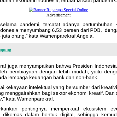
umbuhan ekonomi Indonesia, terutama saat pandemi
Advertisement
an selama pandemi, tercatat adanya pertumbuha
Indonesia menyumbang 6,53 persen dari PDB, dengan n
24 juta orang,” kata Wamenparekraf Angela.
ampung
kraf juga menyampaikan bahwa Presiden Indonesia
oleh pembiayaan dengan lebih mudah, yaitu de
kepada lembaga keuangan bank dan non-bank.
ai kekayaan intelektual yang bersumber dari kreat
f yang menggairahkan bagi sektor ekonomi kreatif. D
y
,” kata Wamenparekraf.
ekankan pentingnya memperkuat ekosistem eve
 dikemas dalam bentuk digital, sehingga kemuda