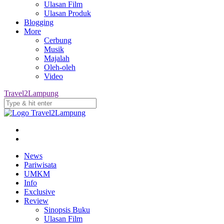
Ulasan Film
Ulasan Produk
Blogging
More
Cerbung
Musik
Majalah
Oleh-oleh
Video
Travel2Lampung
News
Pariwisata
UMKM
Info
Exclusive
Review
Sinopsis Buku
Ulasan Film