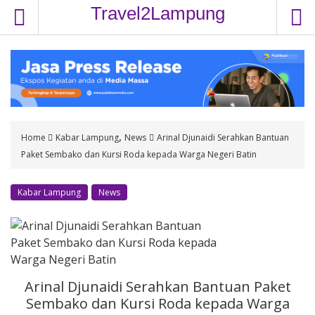
S
Travel2Lampung
k
i
p
t
o
c
o
,
Home
Kabar Lampung
News
Arinal Djunaidi Serahkan Bantuan
n
Paket Sembako dan Kursi Roda kepada Warga Negeri Batin
t
e
n
Kabar Lampung
News
t
Arinal Djunaidi Serahkan Bantuan Paket
Sembako dan Kursi Roda kepada Warga