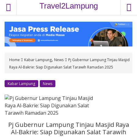
S
Travel2Lampung
k
i
p
t
o
c
o
,
Home
Kabar Lampung
News
Pj Gubernur Lampung Tinjau Masjid
n
Raya Al-Bakrie: Siap Digunakan Salat Tarawih Ramadan 2025
t
e
n
Kabar Lampung
News
t
Pj Gubernur Lampung Tinjau Masjid Raya
Al-Bakrie: Siap Digunakan Salat Tarawih