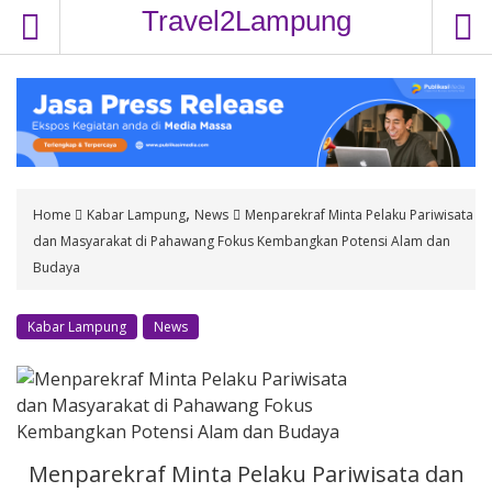
S
Travel2Lampung
k
i
p
t
o
c
o
,
Home
Kabar Lampung
News
Menparekraf Minta Pelaku Pariwisata
n
dan Masyarakat di Pahawang Fokus Kembangkan Potensi Alam dan
t
Budaya
e
n
t
Kabar Lampung
News
Menparekraf Minta Pelaku Pariwisata dan