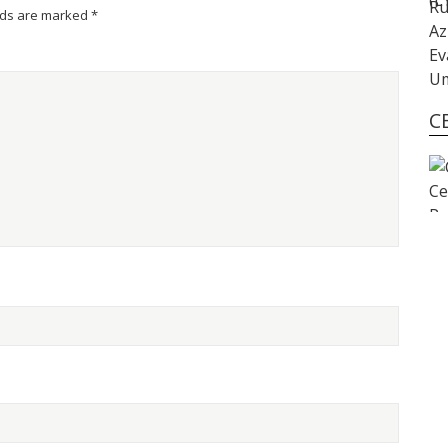
lds are marked
*
C