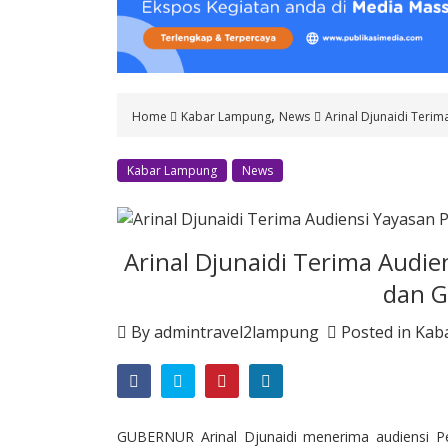
o
n
t
e
n
,
Home
Kabar Lampung
News
Arinal Djunaidi Terim
t
Kabar Lampung
News
Arinal Djunaidi Terima Audie
dan G
By
admintravel2lampung
Posted in
Kab
GUBERNUR Arinal Djunaidi menerima audiensi P