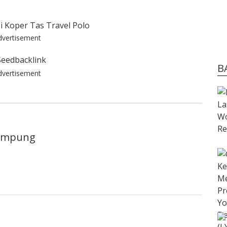
dvertisement
B
dvertisement
lampung