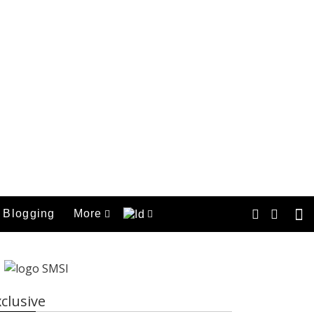
Blogging
More
clusive