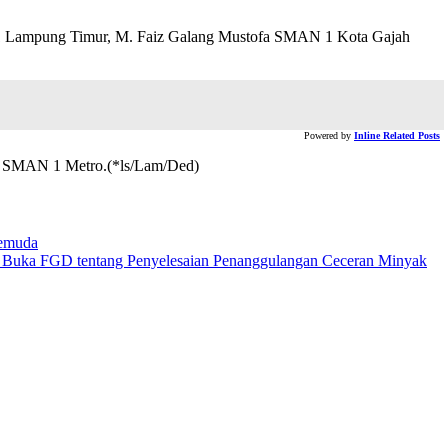
 1 Lampung Timur, M. Faiz Galang Mustofa SMAN 1 Kota Gajah
Powered by
Inline Related Posts
y SMAN 1 Metro.(*ls/Lam/Ded)
Pemuda
v Buka FGD tentang Penyelesaian Penanggulangan Ceceran Minyak