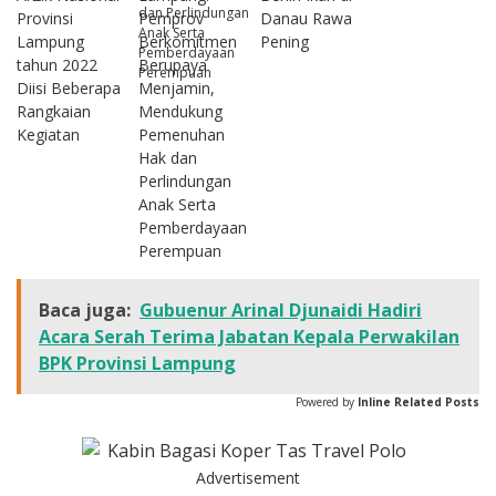
Provinsi
Pemprov
Danau Rawa
Lampung
Berkomitmen
Pening
tahun 2022
Berupaya
Diisi Beberapa
Menjamin,
Rangkaian
Mendukung
Kegiatan
Pemenuhan
Hak dan
Perlindungan
Anak Serta
Pemberdayaan
Perempuan
Baca juga:
Gubuenur Arinal Djunaidi Hadiri
Acara Serah Terima Jabatan Kepala Perwakilan
BPK Provinsi Lampung
Powered by
Inline Related Posts
Advertisement