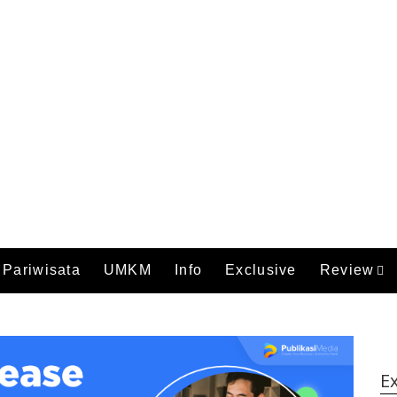
Pariwisata
UMKM
Info
Exclusive
Review
Ex