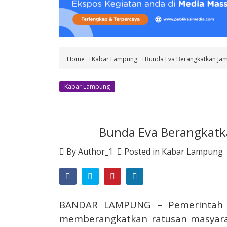
o
n
t
e
n
Home
Kabar Lampung
Bunda Eva Berangkatkan Ja
t
Kabar Lampung
Bunda Eva Berangkatk
By
Author_1
Posted in
Kabar Lampung
BANDAR LAMPUNG – Pemerintah K
memberangkatkan ratusan masyarak