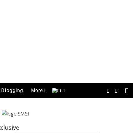
Blogging
More
clusive