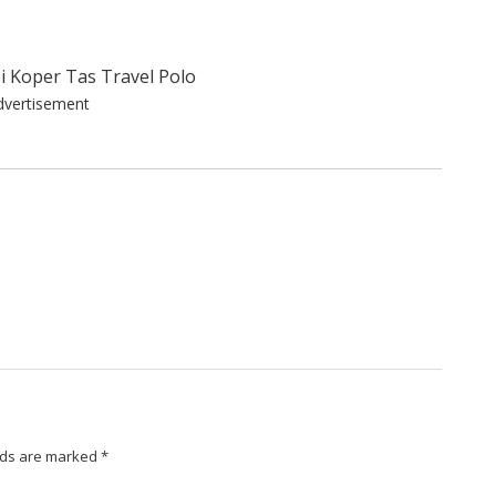
dvertisement
lds are marked
*