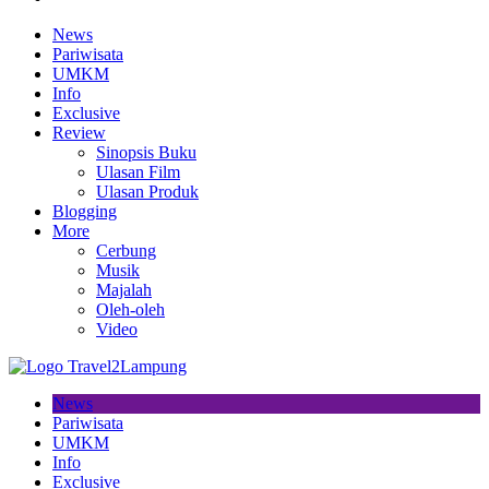
News
Pariwisata
UMKM
Info
Exclusive
Review
Sinopsis Buku
Ulasan Film
Ulasan Produk
Blogging
More
Cerbung
Musik
Majalah
Oleh-oleh
Video
News
Pariwisata
UMKM
Info
Exclusive