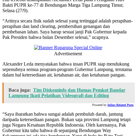
Bakti PUPR ke-77 di Bendungan Marga Tiga Lampung Timur,
Selasa (27/9).
“Artinya secara fisik sudah selesai yang tertinggal adalah perapihan-
perapihan dan land clearing, pembersihan genangan dan
pembebasan lahan. Saya harap sesuai janji Pak Gubernur kepada
Pak Presiden bahwa bulan Desember selesai,” ucapnya.
Advertisement
Alexander Leda menyatakan bahwa insan PUPR siap mendukung
sepenuhnya semua program-program Gubernur Lampung, terutama
dalam hal ketersediaan air, ketahanan air, dan ketahanan pangan.
Baca juga:
Tim Diskominfo dan Humas Pemkot Bandar
Lampung Ikuti Pelatihan Videografi dan Editing
Powered by
Inline Related Posts
“Saya ibaratkan bahwa sungai adalah pembuluh darah, jantung
daripada ketersediaan pangan. Bukan saja provinsi Lampung tetapi
juga Negara Kesatuan Republik Indonesia. Oleh karenanya, Pak
Gubernur kita tahu bahwa di sepanjang Bendungan Way
Sekampung ini ada tiga bendungan. Yang di hulu itu Batu Tegi,