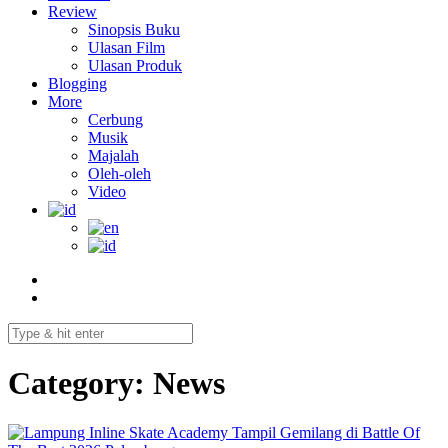
Review
Sinopsis Buku
Ulasan Film
Ulasan Produk
Blogging
More
Cerbung
Musik
Majalah
Oleh-oleh
Video
Category:
News