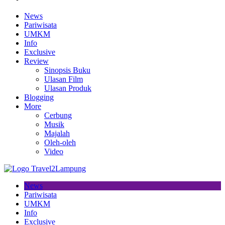
News
Pariwisata
UMKM
Info
Exclusive
Review
Sinopsis Buku
Ulasan Film
Ulasan Produk
Blogging
More
Cerbung
Musik
Majalah
Oleh-oleh
Video
News
Pariwisata
UMKM
Info
Exclusive