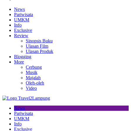
News
Pariwisata
UMKM
Info
Exclusive
Review
Sinopsis Buku
Ulasan Film
Ulasan Produk
Blogging
More
Cerbung
Musik
Majalah
Oleh-oleh
Video
News
Pariwisata
UMKM
Info
Exclusive