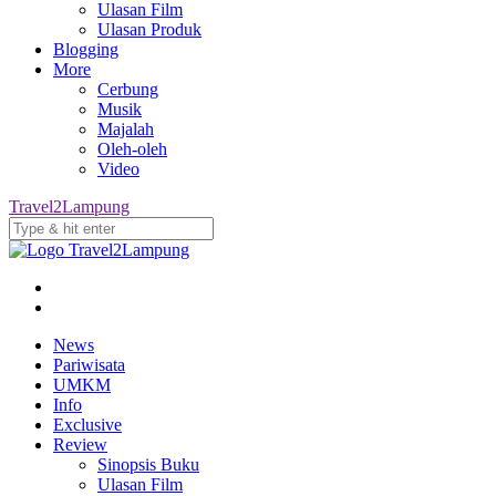
Ulasan Film
Ulasan Produk
Blogging
More
Cerbung
Musik
Majalah
Oleh-oleh
Video
Travel2Lampung
News
Pariwisata
UMKM
Info
Exclusive
Review
Sinopsis Buku
Ulasan Film