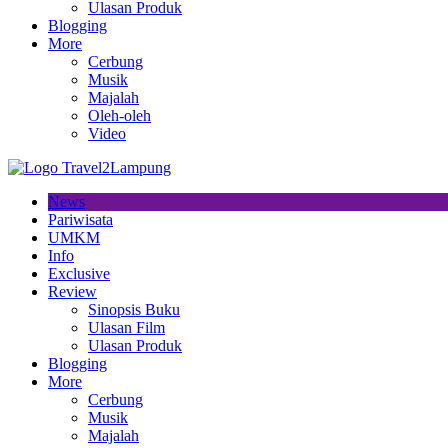
Ulasan Produk
Blogging
More
Cerbung
Musik
Majalah
Oleh-oleh
Video
News
Pariwisata
UMKM
Info
Exclusive
Review
Sinopsis Buku
Ulasan Film
Ulasan Produk
Blogging
More
Cerbung
Musik
Majalah