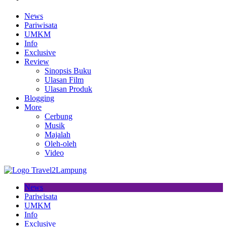
News
Pariwisata
UMKM
Info
Exclusive
Review
Sinopsis Buku
Ulasan Film
Ulasan Produk
Blogging
More
Cerbung
Musik
Majalah
Oleh-oleh
Video
News
Pariwisata
UMKM
Info
Exclusive