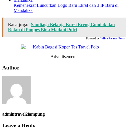
Kemenekraf Luncurkan Logo Baru Ekraf dan 3 IP Baru di
Mandalika
Baca juga:
Sandiaga Belanja Kursi Eceng Gondok dan
Rotan di Ponpes Bina Madani Putri
Powered by
Inline Related Posts
Advertisement
Author
admintravel2lampung
Leave a Reply