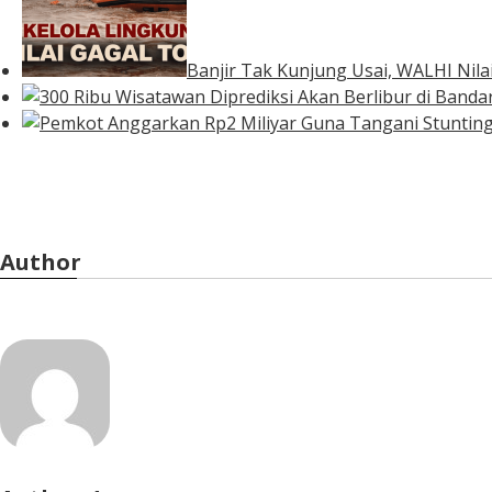
Banjir Tak Kunjung Usai, WALHI Nil
Author