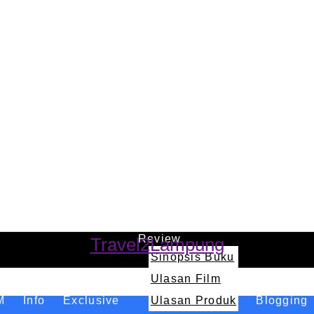
Review
Travel2Lampung
Sinopsis Buku
Ulasan Film
M
Info
Exclusive
Ulasan Produk
Blogging