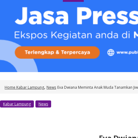
o
n
t
e
n
t
,
Home
Kabar Lampung
News
Eva Dwiana Meminta Anak Muda Tanamkan Jiw
Kabar Lampung
News
Eva Dwian