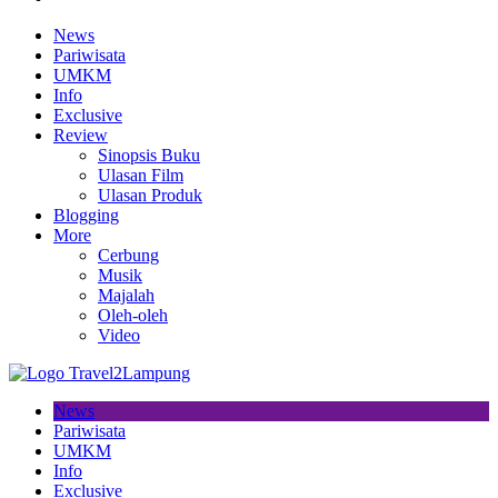
News
Pariwisata
UMKM
Info
Exclusive
Review
Sinopsis Buku
Ulasan Film
Ulasan Produk
Blogging
More
Cerbung
Musik
Majalah
Oleh-oleh
Video
News
Pariwisata
UMKM
Info
Exclusive