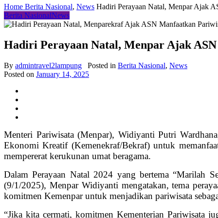
Home
Berita Nasional
,
News
Hadiri Perayaan Natal, Menpar Ajak A
Berita Nasional
News
Hadiri Perayaan Natal, Menpar Ajak ASN
By
admintravel2lampung
Posted in
Berita Nasional
,
News
Posted on
January 14, 2025
Menteri Pariwisata (Menpar), Widiyanti Putri Wardhan
Ekonomi Kreatif (Kemenekraf/Bekraf) untuk memanfaat
mempererat kerukunan umat beragama.
Dalam Perayaan Natal 2024 yang bertema “Marilah Sek
(9/1/2025), Menpar Widiyanti mengatakan, tema perayaa
komitmen Kemenpar untuk menjadikan pariwisata sebagai
“Jika kita cermati, komitmen Kementerian Pariwisata j