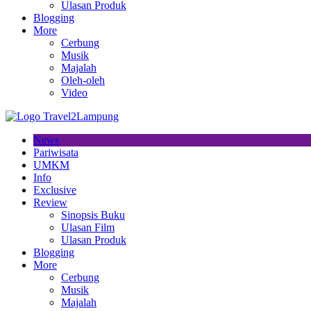
Ulasan Produk
Blogging
More
Cerbung
Musik
Majalah
Oleh-oleh
Video
News
Pariwisata
UMKM
Info
Exclusive
Review
Sinopsis Buku
Ulasan Film
Ulasan Produk
Blogging
More
Cerbung
Musik
Majalah