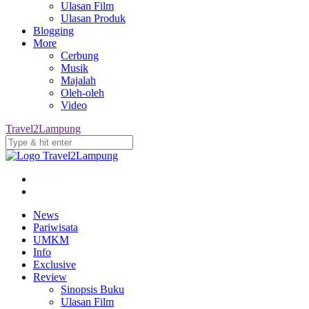
Ulasan Film
Ulasan Produk
Blogging
More
Cerbung
Musik
Majalah
Oleh-oleh
Video
Travel2Lampung
News
Pariwisata
UMKM
Info
Exclusive
Review
Sinopsis Buku
Ulasan Film