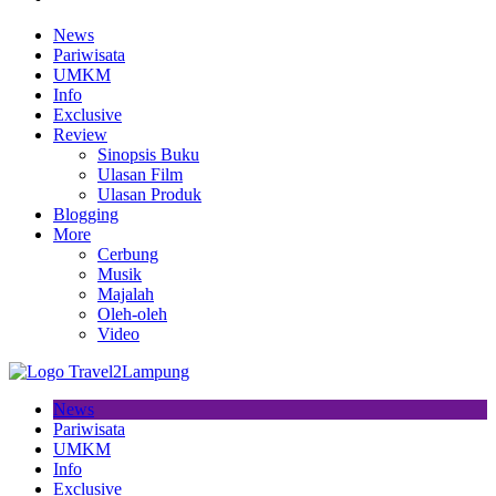
News
Pariwisata
UMKM
Info
Exclusive
Review
Sinopsis Buku
Ulasan Film
Ulasan Produk
Blogging
More
Cerbung
Musik
Majalah
Oleh-oleh
Video
News
Pariwisata
UMKM
Info
Exclusive