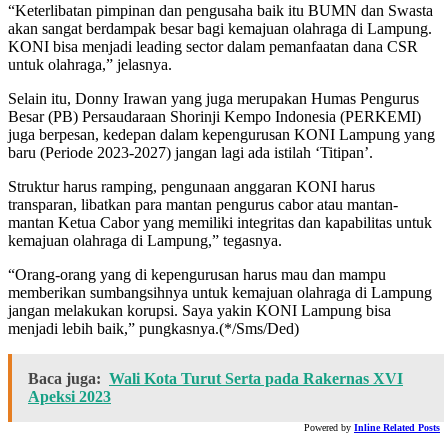
“Keterlibatan pimpinan dan pengusaha baik itu BUMN dan Swasta
akan sangat berdampak besar bagi kemajuan olahraga di Lampung.
KONI bisa menjadi leading sector dalam pemanfaatan dana CSR
untuk olahraga,” jelasnya.
Selain itu, Donny Irawan yang juga merupakan Humas Pengurus
Besar (PB) Persaudaraan Shorinji Kempo Indonesia (PERKEMI)
juga berpesan, kedepan dalam kepengurusan KONI Lampung yang
baru (Periode 2023-2027) jangan lagi ada istilah ‘Titipan’.
Struktur harus ramping, pengunaan anggaran KONI harus
transparan, libatkan para mantan pengurus cabor atau mantan-
mantan Ketua Cabor yang memiliki integritas dan kapabilitas untuk
kemajuan olahraga di Lampung,” tegasnya.
“Orang-orang yang di kepengurusan harus mau dan mampu
memberikan sumbangsihnya untuk kemajuan olahraga di Lampung
jangan melakukan korupsi. Saya yakin KONI Lampung bisa
menjadi lebih baik,” pungkasnya.(*/Sms/Ded)
Baca juga:
Wali Kota Turut Serta pada Rakernas XVI
Apeksi 2023
Powered by
Inline Related Posts