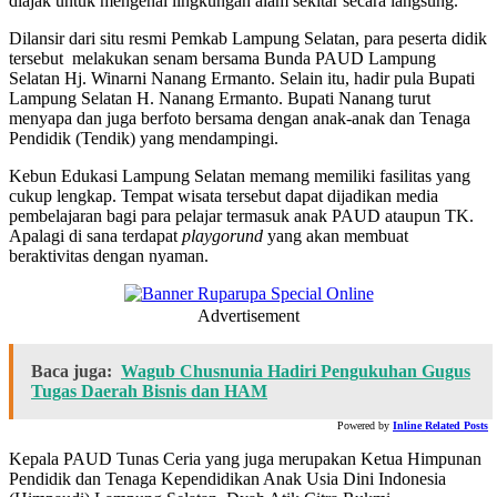
diajak untuk mengenal lingkungan alam sekitar secara langsung.
Dilansir dari situ resmi Pemkab Lampung Selatan, para peserta didik
tersebut melakukan senam bersama Bunda PAUD Lampung
Selatan Hj. Winarni Nanang Ermanto. Selain itu, hadir pula Bupati
Lampung Selatan H. Nanang Ermanto. Bupati Nanang turut
menyapa dan juga berfoto bersama dengan anak-anak dan Tenaga
Pendidik (Tendik) yang mendampingi.
Kebun Edukasi Lampung Selatan memang memiliki fasilitas yang
cukup lengkap. Tempat wisata tersebut dapat dijadikan media
pembelajaran bagi para pelajar termasuk anak PAUD ataupun TK.
Apalagi di sana terdapat
playgorund
yang akan membuat
beraktivitas dengan nyaman.
Advertisement
Baca juga:
Wagub Chusnunia Hadiri Pengukuhan Gugus
Tugas Daerah Bisnis dan HAM
Powered by
Inline Related Posts
Kepala PAUD Tunas Ceria yang juga merupakan Ketua Himpunan
Pendidik dan Tenaga Kependidikan Anak Usia Dini Indonesia