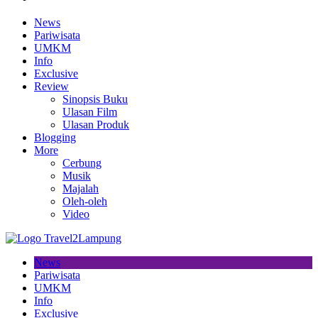
News
Pariwisata
UMKM
Info
Exclusive
Review
Sinopsis Buku
Ulasan Film
Ulasan Produk
Blogging
More
Cerbung
Musik
Majalah
Oleh-oleh
Video
News
Pariwisata
UMKM
Info
Exclusive