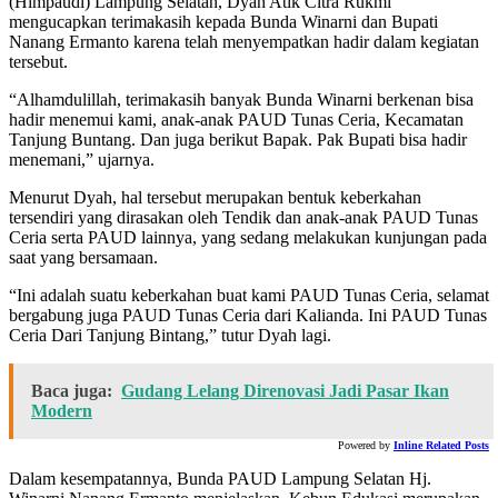
(Himpaudi) Lampung Selatan, Dyah Atik Citra Rukmi
mengucapkan terimakasih kepada Bunda Winarni dan Bupati
Nanang Ermanto karena telah menyempatkan hadir dalam kegiatan
tersebut.
“Alhamdulillah, terimakasih banyak Bunda Winarni berkenan bisa
hadir menemui kami, anak-anak PAUD Tunas Ceria, Kecamatan
Tanjung Buntang. Dan juga berikut Bapak. Pak Bupati bisa hadir
menemani,” ujarnya.
Menurut Dyah, hal tersebut merupakan bentuk keberkahan
tersendiri yang dirasakan oleh Tendik dan anak-anak PAUD Tunas
Ceria serta PAUD lainnya, yang sedang melakukan kunjungan pada
saat yang bersamaan.
“Ini adalah suatu keberkahan buat kami PAUD Tunas Ceria, selamat
bergabung juga PAUD Tunas Ceria dari Kalianda. Ini PAUD Tunas
Ceria Dari Tanjung Bintang,” tutur Dyah lagi.
Baca juga:
Gudang Lelang Direnovasi Jadi Pasar Ikan
Modern
Powered by
Inline Related Posts
Dalam kesempatannya, Bunda PAUD Lampung Selatan Hj.