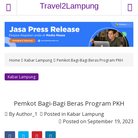
S
Travel2Lampung
k
i
p
t
o
c
o
Home
Kabar Lampung
Pemkot Bagi-Bagi Beras Program PKH
n
t
e
Kabar Lampung
n
t
Pemkot Bagi-Bagi Beras Program PKH
By
Author_1
Posted in
Kabar Lampung
Posted on
September 19, 2023