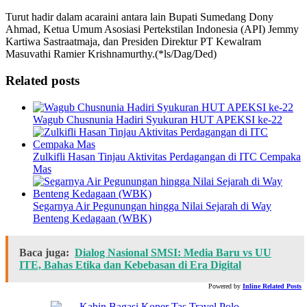
Turut hadir dalam acaraini antara lain Bupati Sumedang Dony
Ahmad, Ketua Umum Asosiasi Pertekstilan Indonesia (API) Jemmy
Kartiwa Sastraatmaja, dan Presiden Direktur PT Kewalram
Masuvathi Ramier Krishnamurthy.(*ls/Dag/Ded)
Related posts
Wagub Chusnunia Hadiri Syukuran HUT APEKSI ke-22
Zulkifli Hasan Tinjau Aktivitas Perdagangan di ITC Cempaka
Mas
Segarnya Air Pegunungan hingga Nilai Sejarah di Way
Benteng Kedagaan (WBK)
Baca juga:
Dialog Nasional SMSI: Media Baru vs UU
ITE, Bahas Etika dan Kebebasan di Era Digital
Powered by
Inline Related Posts