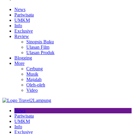
News
Pariwisata
UMKM
Info
Exclusive
Review
Sinopsis Buku
Ulasan Film
Ulasan Produk
Blogging
More
Cerbung
Musik
Majalah
Oleh-oleh
Video
News
Pariwisata
UMKM
Info
Exclusive