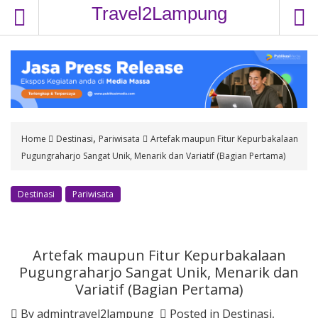
S
Travel2Lampung
k
i
p
t
o
c
o
,
Home
Destinasi
Pariwisata
Artefak maupun Fitur Kepurbakalaan
n
Pugungraharjo Sangat Unik, Menarik dan Variatif (Bagian Pertama)
t
e
n
Destinasi
Pariwisata
t
Artefak maupun Fitur Kepurbakalaan
Pugungraharjo Sangat Unik, Menarik dan
Variatif (Bagian Pertama)
By
admintravel2lampung
Posted in
Destinasi
,