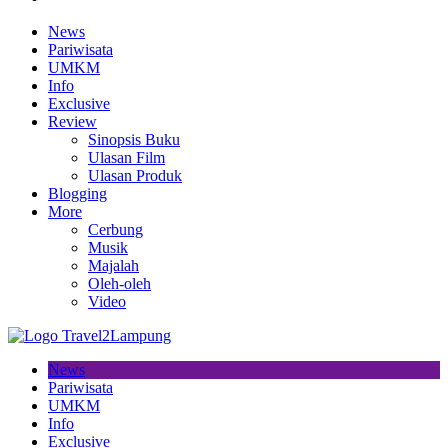
News
Pariwisata
UMKM
Info
Exclusive
Review
Sinopsis Buku
Ulasan Film
Ulasan Produk
Blogging
More
Cerbung
Musik
Majalah
Oleh-oleh
Video
News
Pariwisata
UMKM
Info
Exclusive