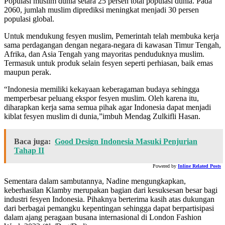
Populasi muslim dunia setara 25 persen total populasi dunia. Pada
2060, jumlah muslim diprediksi meningkat menjadi 30 persen
populasi global.
Untuk mendukung fesyen muslim, Pemerintah telah membuka kerja
sama perdagangan dengan negara-negara di kawasan Timur Tengah,
Afrika, dan Asia Tengah yang mayoritas penduduknya muslim.
Termasuk untuk produk selain fesyen seperti perhiasan, baik emas
maupun perak.
“Indonesia memiliki kekayaan keberagaman budaya sehingga
memperbesar peluang ekspor fesyen muslim. Oleh karena itu,
diharapkan kerja sama semua pihak agar Indonesia dapat menjadi
kiblat fesyen muslim di dunia,”imbuh Mendag Zulkifli Hasan.
Baca juga:
Good Design Indonesia Masuki Penjurian
Tahap II
Powered by
Inline Related Posts
Sementara dalam sambutannya, Nadine mengungkapkan,
keberhasilan Klamby merupakan bagian dari kesuksesan besar bagi
industri fesyen Indonesia. Pihaknya berterima kasih atas dukungan
dari berbagai pemangku kepentingan sehingga dapat berpartisipasi
dalam ajang peragaan busana internasional di London Fashion