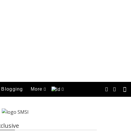
Blogging
More
clusive