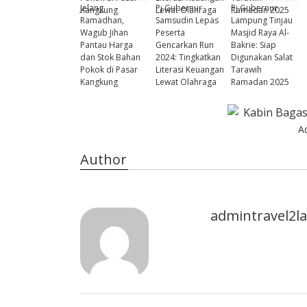
Jelang
Pj Gubernur
Pj Gubernur
Ramadhan,
Samsudin Lepas
Lampung Tinjau
Wagub Jihan
Peserta
Masjid Raya Al-
Pantau Harga
Gencarkan Run
Bakrie: Siap
dan Stok Bahan
2024: Tingkatkan
Digunakan Salat
Pokok di Pasar
Literasi Keuangan
Tarawih
Kangkung
Lewat Olahraga
Ramadan 2025
A
Author
admintravel2