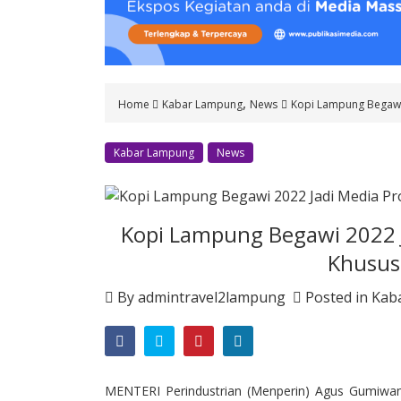
o
n
t
e
n
,
Home
Kabar Lampung
News
Kopi Lampung Begawi
t
Kabar Lampung
News
Kopi Lampung Begawi 2022 J
Khusus
By
admintravel2lampung
Posted in
Kab
MENTERI Perindustrian (Menperin) Agus Gumiwa