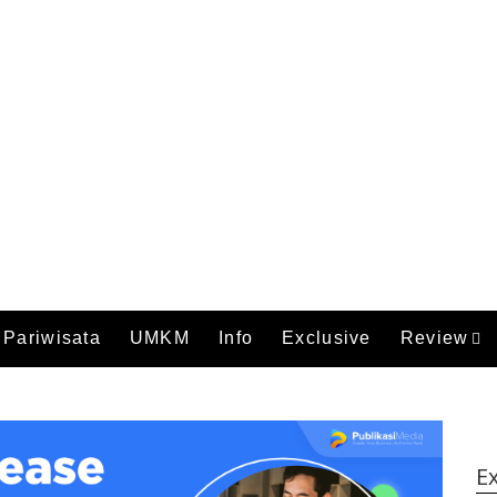
Pariwisata
UMKM
Info
Exclusive
Review
Ex