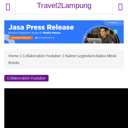
S
Travel2Lampung
k
i
p
t
o
c
o
Home
Collaboration Youtuber
Kuliner Legendaris Bakso Mbok
n
Rondo
t
e
n
Collaboration Youtuber
t