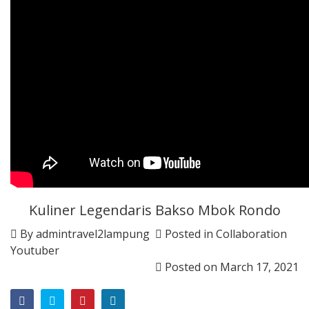
Kuliner Legendaris Bakso Mbok Rondo
By
admintravel2lampung
Posted in
Collaboration
Youtuber
Posted on
March 17, 2021